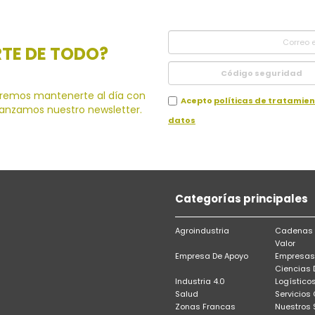
RTE DE TODO?
remos mantenerte al día con
Acepto
políticas de tratamie
lanzamos nuestro newsletter.
datos
Categorías principales
Agroindustria
Cadenas 
Valor
Empresa De Apoyo
Empresas
Ciencias 
Industria 4.0
Logístico
Salud
Servicios
Zonas Francas
Nuestros 