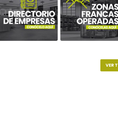
ZONAS FRANCAS OPERADAS
NUESTROS SERVICIOS
OFERTA INMOBILIARIA
TRANSPARENCIA ZONA FRANCA SANTANDER
OFICINAS
LOCALES
BODEGAS
PLANTAS
LOTES
VER 
PATIOS
Ver más