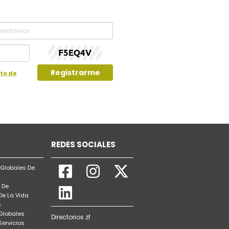
Registrarme
nto de
REDES SOCIALES
Globales De
 De
De La Vida
s
 Globales
Directorios zf
Servicios