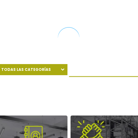
¿POR QUÉ ZFSANTANDER?
ESPACIOS PARA CRECER
UBICACIÓN
CO
TODAS LAS CATEGORÍAS
AGROINDUSTRIA
CADENAS GLOBALES DE VALOR
EMPRESA DE APOYO
EMPRESAS DE CIENCIAS DE LA VIDA
INDUSTRIA 4.0
LOGÍSTICOS
SALUD
SERVICIOS GLOBALES