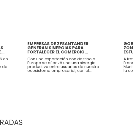
EMPRESAS DE ZFSANTANDER
GOB
AS
GENERAN SINERGIAS PARA
ZON
E
FORTALECER EL COMERCIO
ESF
EXTERIOR LOCAL
26 en
Con una exportación con destino a
A tr
Europa se afianzó una una sinergia
Fran
n de
productiva entre usuarios de nuestro
Muni
ecosistema empresarial, con el
la c
as
propósito de fortalecer la
para
 los
internacionalización del agro
soci
orma
santandereano hacia el resto del
acue
mundo.
desa
En
deja
ara
o de
ERADAS