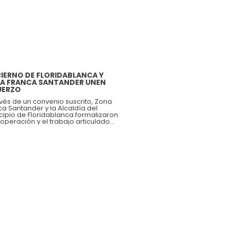
IERNO DE FLORIDABLANCA Y
A FRANCA SANTANDER UNEN
UERZO
avés de un convenio suscrito, Zona
ca Santander y la Alcaldía del
cipio de Floridablanca formalizaron
ooperación y el trabajo articulado
 impulsar iniciativas de carácter
al, económico y empresarial. Este
rdo sienta las bases para generar
rrollo y prosperidad.