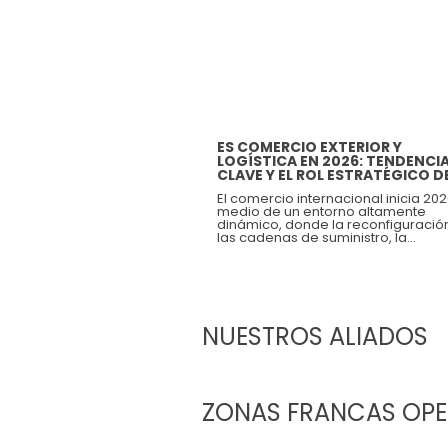
ES COMERCIO EXTERIOR Y
LOGÍSTICA EN 2026: TENDENCI
CLAVE Y EL ROL ESTRATÉGICO D
LAS ZONAS FRANCAS
El comercio internacional inicia 20
medio de un entorno altamente
dinámico, donde la reconfiguració
las cadenas de suministro, la
transformación digital, las exigenci
de sostenibilidad y la volatilidad de
mercados están redefiniendo la f
en que las empresas mueven
mercancías alrededor del mundo. 
este nuevo escenario, la logística 
de ser solo un eslabón operativo p
NUESTROS ALIADOS
convertirse en un factor estratégic
competitividad.
ZONAS FRANCAS OP